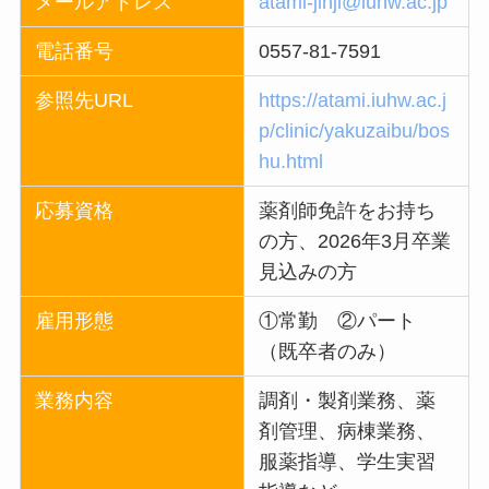
メールアドレス
atami-jinji@iuhw.ac.jp
電話番号
0557-81-7591
参照先URL
https://atami.iuhw.ac.j
p/clinic/yakuzaibu/bos
hu.html
応募資格
薬剤師免許をお持ち
の方、2026年3月卒業
見込みの方
雇用形態
①常勤 ②パート
（既卒者のみ）
業務内容
調剤・製剤業務、薬
剤管理、病棟業務、
服薬指導、学生実習