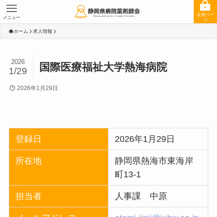
会員ペー
メニュー
ジ
ホーム
求人情報
2026
国際医療福祉大学熱海病院
1/29
2026年1月29日
登録日
2026年1月29日
所在地
静岡県熱海市東海岸
町13-1
担当者
人事課 中原